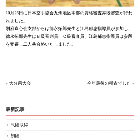
10月26日に日本空手協会九州地区本部の資格審査昇段審査が行わ
れました。
別府直心会支部からは德永拓郎先生と江島郁恵指導員が参加し、
德永拓郎先生はＢ級審判員、Ｃ級審査員、江島郁恵指導員は参段
を受審し二人共合格いたしました。
«
大分県大会
今年最後の稽古でした
»
最新記事
弐段取得
初段