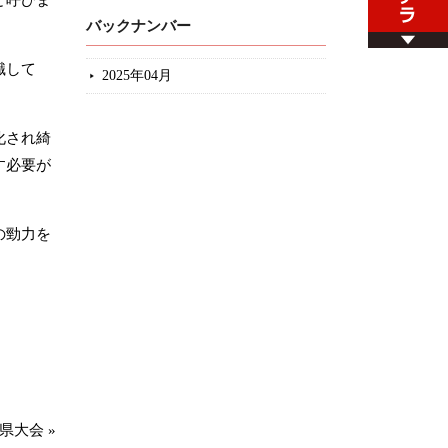
バックナンバー
識して
2025年04月
化され綺
す必要が
の勁力を
県大会
»