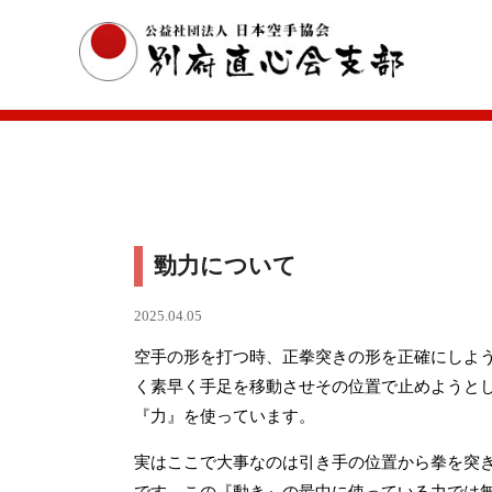
勁力について
2025.04.05
空手の形を打つ時、正拳突きの形を正確にしよ
く素早く手足を移動させその位置で止めようと
『力』を使っています。
実はここで大事なのは引き手の位置から拳を突
です。この『動き』の最中に使っている力では