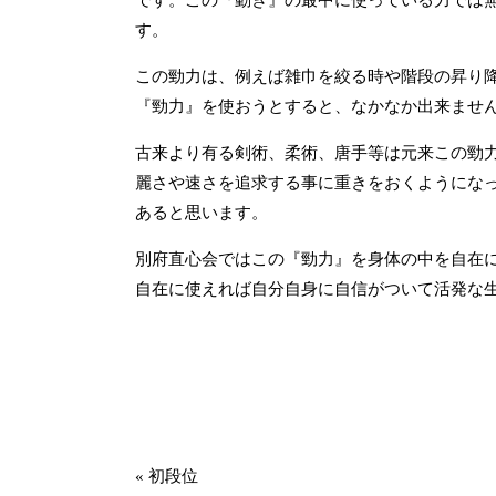
す。
この勁力は、例えば雑巾を絞る時や階段の昇り
『勁力』を使おうとすると、なかなか出来ませ
古来より有る剣術、柔術、唐手等は元来この勁
麗さや速さを追求する事に重きをおくようにな
あると思います。
別府直心会ではこの『勁力』を身体の中を自在
自在に使えれば自分自身に自信がついて活発な
«
初段位