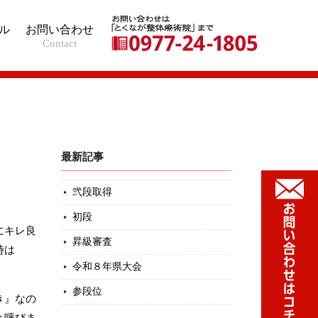
ル
お問い合わせ
Contact
最新記事
弐段取得
初段
にキレ良
昇級審査
時は
令和８年県大会
参段位
き』なの
と呼びま