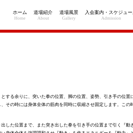
ホーム
道場紹介
道場風景
入会案内・スケジュー
Home
About
Gallery
Admission
うとする余りに、突いた拳の位置、脚の位置、姿勢、引き手の位置
し、その時には身体全体の筋肉を同時に収縮させ固定します。この
き出した位置まで、また突き出した拳を引き手の位置まで引く『動
無い身体全体を強調調和させ『動き』を作るエネルギーを『勁力』